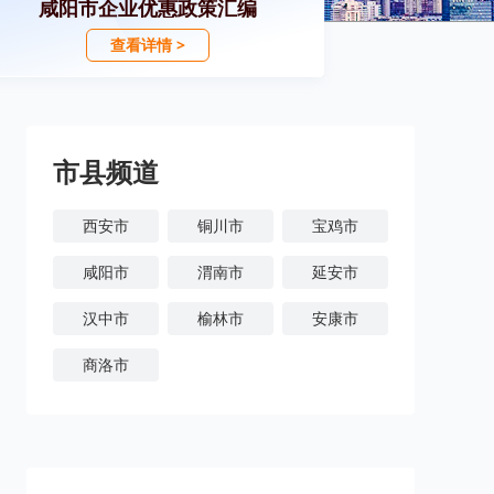
咸阳市企业优惠政策汇编
查看详情 >
市县频道
西安市
铜川市
宝鸡市
咸阳市
渭南市
延安市
汉中市
榆林市
安康市
商洛市